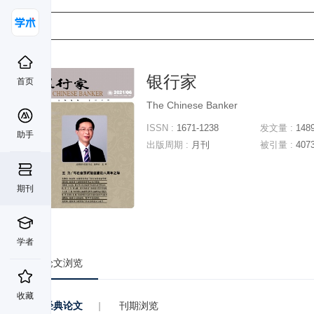
银行家
首页
The Chinese Banker
ISSN :
1671-1238
发文量 :
148
助手
出版周期 :
月刊
被引量 :
407
期刊
学者
论文浏览
收藏
经典论文
|
刊期浏览