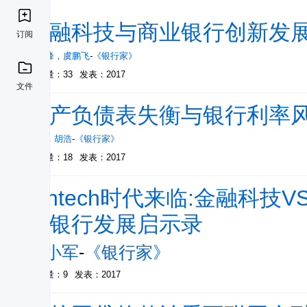
金融科技与商业银行创新发
订阅
陆岷峰
，
虞鹏飞
-
《银行家》
被引量：33
发表：2017
文件
资产负债表失衡与银行利率
许可
，
胡浩
-
《银行家》
被引量：18
发表：2017
Fintech时代来临:金融科
型银行发展启示录
宁小军
-
《银行家》
被引量：9
发表：2017