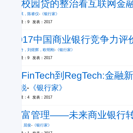
从校园贷的整治看互联网金
云佳祺
，
陈睿仪
-
《银行家》
被引量：9
发表：2017
2017中国商业银行竞争力评
王松奇
，
刘煜辉
，
欧明刚
-
《银行家》
被引量：9
发表：2017
从FinTech到RegTech:金
张锐
-
《银行家》
被引量：4
发表：2017
财富管理——未来商业银行
沐华
，
屈俊
-
《银行家》