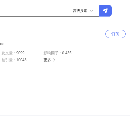
高级搜索
订阅
ies
发文量 :
9099
影响因子 :
0.435
被引量 :
10043
更多