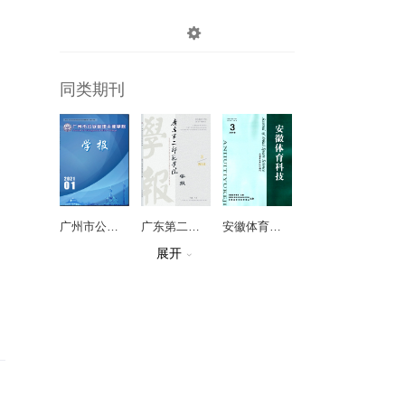

登录
注册
同类期刊
广州市公安管理干部学院学报
广东第二师范学院学报
安徽体育科技
展开

高教论坛
中国体育教练员
新疆广播电视大学学报