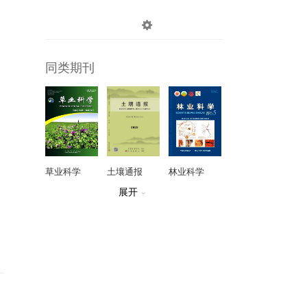

登录
注册
同类期刊
草业科学
土壤通报
林业科学
展开

园艺学报
遗传
玉米科学