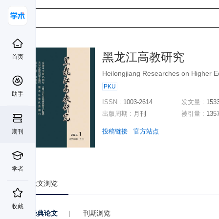
黑龙江高教研究
首页
Heilongjiang Researches on Higher E
PKU
助手
ISSN :
1003-2614
发文量 :
153
出版周期 :
月刊
被引量 :
135
投稿链接
官方站点
期刊
学者
论文浏览
收藏
经典论文
|
刊期浏览