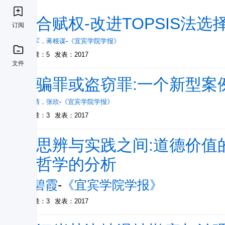
组合赋权-改进TOPSIS法
订阅
赵利军
，
蒋根谋
-
《宜宾学院学报》
被引量：5
发表：2017
文件
诈骗罪或盗窃罪:一个新型案
陈柳清
，
张欣
-
《宜宾学院学报》
被引量：3
发表：2017
在思辨与实践之间:道德价值
德哲学的分析
秦碧霞
-
《宜宾学院学报》
被引量：3
发表：2017