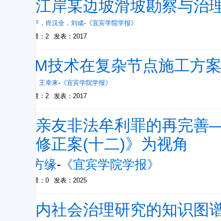
岷江岸某边坡滑坡勘察与治
王玉平
，
肖汉全
，
刘成
-
《宜宾学院学报》
被引量：2
发表：2017
BIM技术在复杂节点施工方
高峰
，
王幸来
-
《宜宾学院学报》
被引量：2
发表：2017
为亲友非法牟利罪的再完善
法修正案(十二)》为视角
张方缘
-
《宜宾学院学报》
被引量：0
发表：2025
国内社会治理研究的知识图