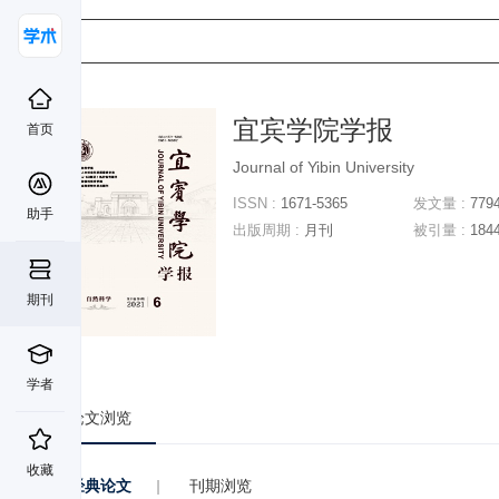
宜宾学院学报
首页
Journal of Yibin University
ISSN :
1671-5365
发文量 :
779
助手
出版周期 :
月刊
被引量 :
184
期刊
学者
论文浏览
收藏
经典论文
|
刊期浏览