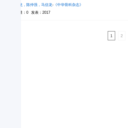
宁尚龙
，
陈仲强
，
马信龙
-
《中华骨科杂志》
被引量：0
发表：2017
1
2