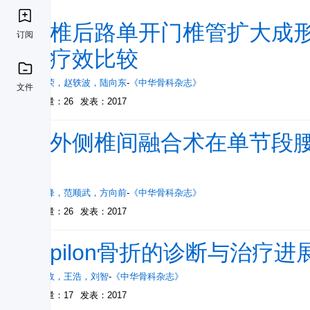
颈椎后路单开门椎管扩大成
订阅
的疗效比较
郝喜荣
，
赵轶波
，
陆向东
-
《中华骨科杂志》
文件
被引量：26
发表：2017
斜外侧椎间融合术在单节段
用
张建锋
，
范顺武
，
方向前
-
《中华骨科杂志》
被引量：26
发表：2017
后pilon骨折的诊断与治疗进
张建政
，
王浩
，
刘智
-
《中华骨科杂志》
被引量：17
发表：2017