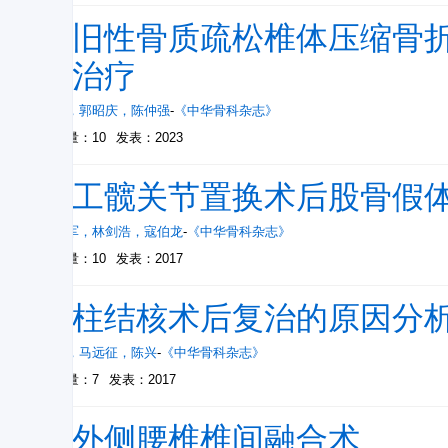
陈旧性骨质疏松椎体压缩骨
术治疗
姜宇
，
郭昭庆
，
陈仲强
-
《中华骨科杂志》
被引量：10
发表：2023
人工髋关节置换术后股骨假
李儒军
，
林剑浩
，
寇伯龙
-
《中华骨科杂志》
被引量：10
发表：2017
脊柱结核术后复治的原因分
崔旭
，
马远征
，
陈兴
-
《中华骨科杂志》
被引量：7
发表：2017
斜外侧腰椎椎间融合术