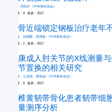
张蒂
，
冯世庆
-
《中华骨科杂志》
被引量：4
发表：2017
股骨近端锁定钢板治疗老年
刘梦非
，
刘国辉
，
邵增务
-
《中华骨科杂志》
被引量：1
发表：2017
健康成人肘关节的X线测量与Coo
关节置换的相关研究
李国珅
，
公茂琪
，
蒋协远
-
《中华骨科杂志》
被引量：0
发表：2017
胸椎黄韧带骨化患者韧带细
通量测序分析