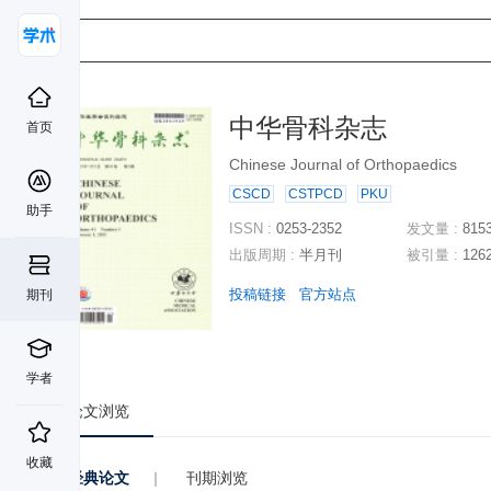
中华骨科杂志
首页
Chinese Journal of Orthopaedics
CSCD
CSTPCD
PKU
助手
ISSN :
0253-2352
发文量 :
815
出版周期 :
半月刊
被引量 :
126
投稿链接
官方站点
期刊
学者
论文浏览
收藏
经典论文
|
刊期浏览