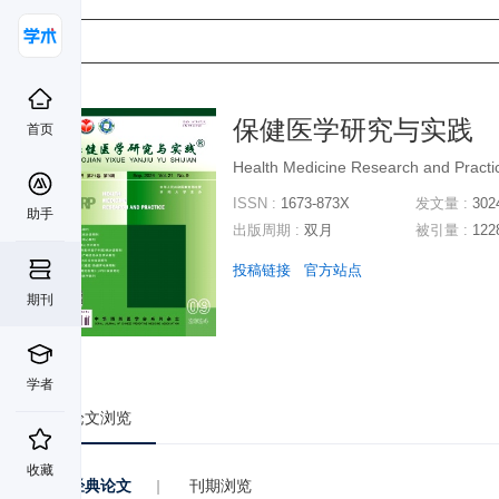
保健医学研究与实践
首页
Health Medicine Research and Practi
ISSN :
1673-873X
发文量 :
302
助手
出版周期 :
双月
被引量 :
122
投稿链接
官方站点
期刊
学者
论文浏览
收藏
经典论文
|
刊期浏览