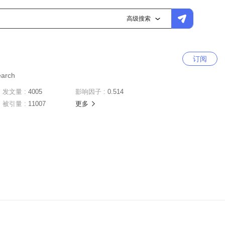
高级搜索
订阅
earch
发文量 :
4005
影响因子 :
0.514
被引量 :
11007
更多