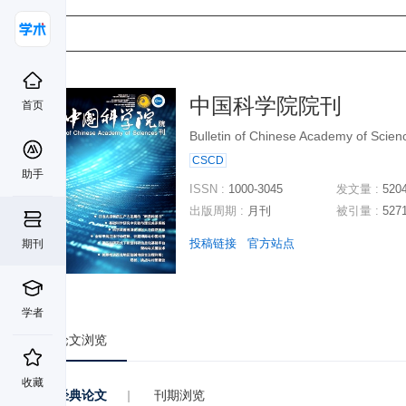
中国科学院院刊
首页
Bulletin of Chinese Academy of Scien
CSCD
助手
ISSN :
1000-3045
发文量 :
520
出版周期 :
月刊
被引量 :
527
投稿链接
官方站点
期刊
学者
论文浏览
收藏
经典论文
|
刊期浏览