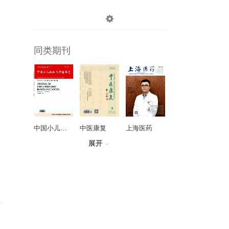

登录
注册
同类期刊
中国小儿血液与肿瘤杂志
中医康复
上海医药
展开

中国激光医学杂志
癌变．畸变．突变
中国现代手术学杂志