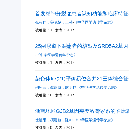
首发精神分裂症患者认知功能和临床特征与
张程程
，
谷晓楚
，
王强
-
《中华医学遗传学杂志》
被引量：1
发表：2017
25例尿道下裂患者的核型及SRD5A2基
-
《中华医学遗传学杂志》
被引量：1
发表：2017
染色体t(7;21)平衡易位合并21三体综合
荆环云
，
龚蔚蔚
，
欧明林
-
《中华医学遗传学杂志》
被引量：0
发表：2017
浙南地区GJB2基因突变致聋家系的临床
徐晨阳
，
项延包
，
陈冲
-
《中华医学遗传学杂志》
被引量：0
发表：2017