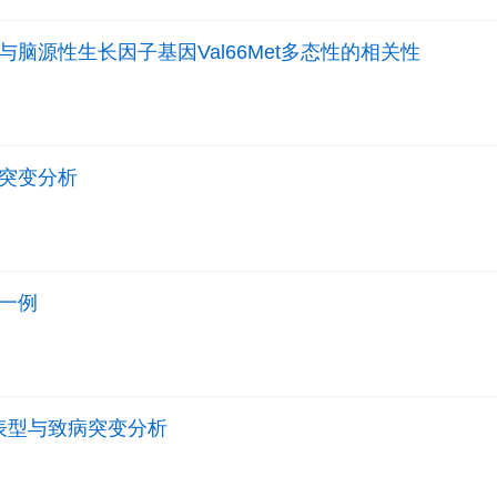
脑源性生长因子基因Val66Met多态性的相关性
因突变分析
征一例
表型与致病突变分析