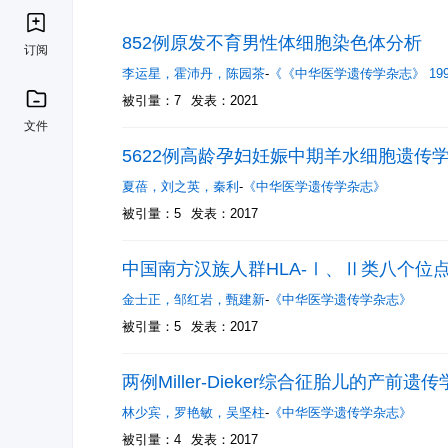
852例原发不育男性体细胞染色体分析
订阅
李运星
，
霍沛丹
，
陈园茶
-
《《中华医学遗传学杂志》 1993年10
被引量：7
发表：2021
文件
5622例高龄孕妇妊娠中期羊水细胞遗传
夏蓓
，
刘之英
，
秦利
-
《中华医学遗传学杂志》
被引量：5
发表：2017
中国南方汉族人群HLA-Ⅰ、Ⅱ类八个位
金士正
，
邹红岩
，
甄建新
-
《中华医学遗传学杂志》
被引量：5
发表：2017
两例Miller-Dieker综合征胎儿的产前遗
林少宾
，
罗艳敏
，
吴坚柱
-
《中华医学遗传学杂志》
被引量：4
发表：2017