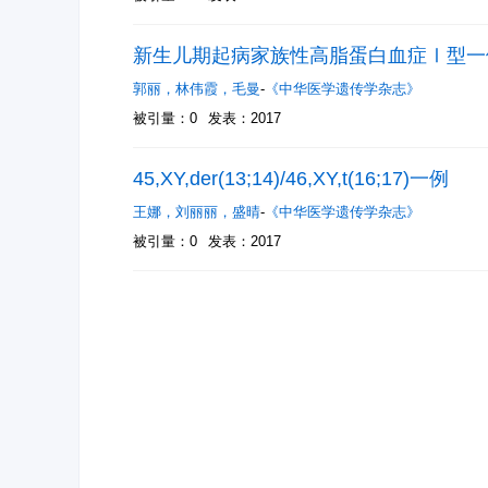
新生儿期起病家族性高脂蛋白血症Ⅰ型一
郭丽
，
林伟霞
，
毛曼
-
《中华医学遗传学杂志》
被引量：0
发表：2017
45,XY,der(13;14)/46,XY,t(16;17)一例
王娜
，
刘丽丽
，
盛晴
-
《中华医学遗传学杂志》
被引量：0
发表：2017