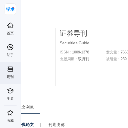
证券导刊
首页
Securities Guide
ISSN :
1009-1378
发文量 :
766
助手
出版周期 :
双月刊
被引量 :
259
期刊
学者
论文浏览
收藏
经典论文
|
刊期浏览