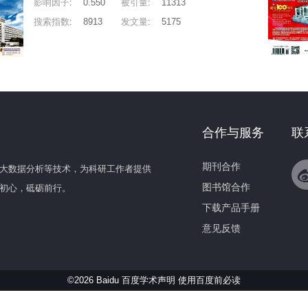
影响因子
:
0.550
被引量
:
11313
搜索指数
:
8913
发文量
:
5175
合作与服务
联
期刊合作
大数据分析等技术，为科研工作者提供
图书馆合作
初心，砥砺前行。
下载产品手册
意见反馈
©2026 Baidu 百度学术声明
使用百度前必读