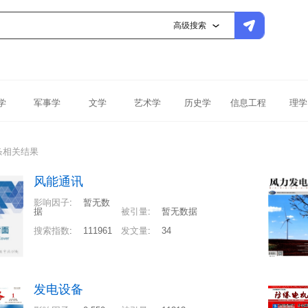
高级搜索
学
军事学
文学
艺术学
历史学
信息工程
理学
条相关结果
风能通讯
影响因子
:
暂无数
据
被引量
:
暂无数据
搜索指数
:
111961
发文量
:
34
发电设备