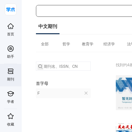
中文期刊
首页
全部
哲学
教育学
经济学
法
助手
找到约4
期刊
首字母
F
学者
收藏