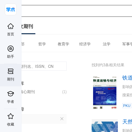
中文期刊
首页
全部
哲学
教育学
经济学
法学
军事
助手
找到约3条相关结果
铁
期刊
数据库
影响
北大核心期刊
(1)
搜索
学者
PKU
首字母
T
天
收藏
影响