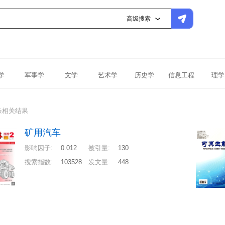
高级搜索
学
军事学
文学
艺术学
历史学
信息工程
理学
条相关结果
矿用汽车
影响因子
:
0.012
被引量
:
130
搜索指数
:
103528
发文量
:
448