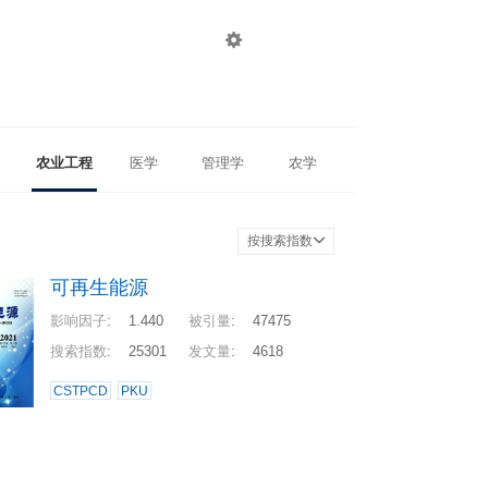

登录
注册
农业工程
医学
管理学
农学
按搜索指数
可再生能源
影响因子
:
1.440
被引量
:
47475
搜索指数
:
25301
发文量
:
4618
CSTPCD
PKU