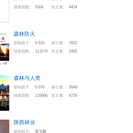
搜索指数
:
5504
发文量
:
4424
森林防火
影响因子
:
0.520
被引量
:
7832
搜索指数
:
111579
发文量
:
3405
森林与人类
影响因子
:
0.076
被引量
:
3049
搜索指数
:
110066
发文量
:
6735
陕西林业
影响因子
:
暂无数