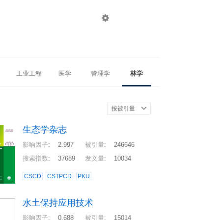

登录
注册
工业工程
医学
管理学
林学
按被引量
生态学杂志
影响因子
:
2.997
被引量
:
246646
搜索指数
:
37689
发文量
:
10034
CSCD
CSTPCD
PKU
水土保持应用技术
影响因子
:
0.688
被引量
:
15014