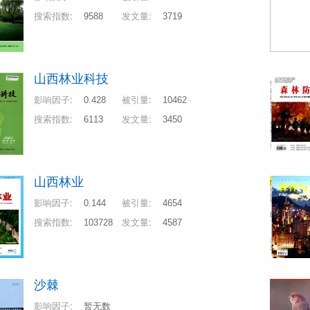
搜索指数
:
9588
发文量
:
3719
山西林业科技
影响因子
:
0.428
被引量
:
10462
搜索指数
:
6113
发文量
:
3450
山西林业
影响因子
:
0.144
被引量
:
4654
搜索指数
:
103728
发文量
:
4587
沙棘
影响因子
:
暂无数