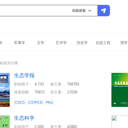
高级搜索
学
军事学
文学
艺术学
历史学
信息工程
理学
0条相关结果
生态学报
影响因子
:
4.733
被引量
:
709783
搜索指数
:
76872
发文量
:
17028
CSCD
CSTPCD
PKU
生态科学
影响因子
:
2.000
被引量
:
42882