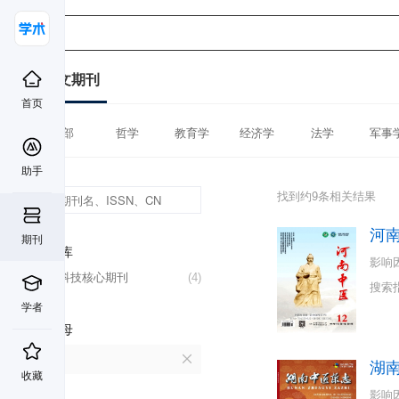
中文期刊
首页
全部
哲学
教育学
经济学
法学
军事
助手
找到约9条相关结果
河
期刊
数据库
影响
中国科技核心期刊
(4)
搜索
学者
首字母
H
湖
收藏
影响