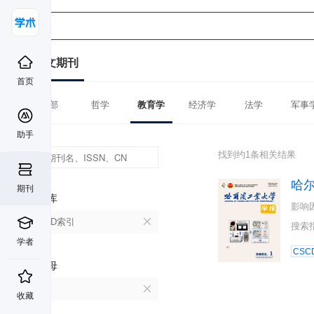
中文期刊
首页
全部
哲学
教育学
经济学
法学
军事
助手
找到约1条相关结果
哈
期刊
数据库
影响
CSCD索引
搜索
学者
CSC
首字母
H
收藏