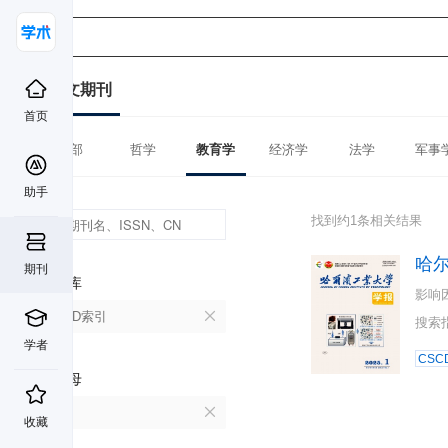
中文期刊
首页
全部
哲学
教育学
经济学
法学
军事
助手
找到约1条相关结果
哈
期刊
数据库
影响
CSCD索引
搜索
学者
CSC
首字母
H
收藏