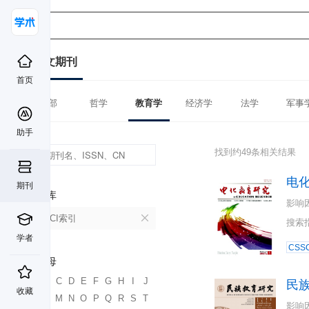
中文期刊
首页
全部
哲学
教育学
经济学
法学
军事
助手
找到约49条相关结果
电
期刊
数据库
影响
CSSCI索引
搜索
学者
CSSC
首字母
A
B
C
D
E
F
G
H
I
J
民
收藏
K
L
M
N
O
P
Q
R
S
T
影响