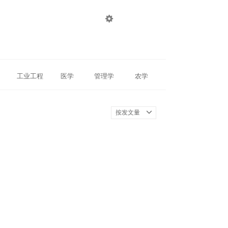

登录
注册
工业工程
医学
管理学
农学
按发文量