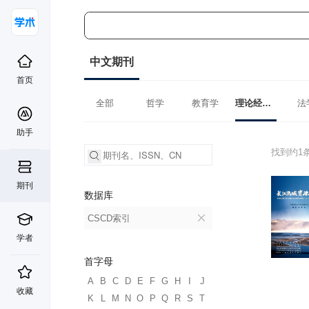
中文期刊
首页
全部
哲学
教育学
理论经济学
法
助手
找到约1
期刊
数据库
CSCD索引
学者
首字母
A
B
C
D
E
F
G
H
I
J
收藏
K
L
M
N
O
P
Q
R
S
T