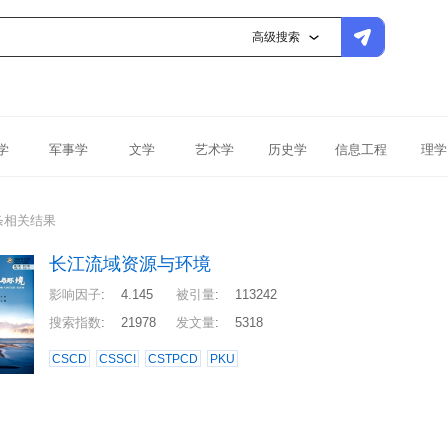
高级搜索
学
军事学
文学
艺术学
历史学
信息工程
理学
条相关结果
长江流域资源与环境
影响因子
:
4.145
被引量
:
113242
搜索指数
:
21978
发文量
:
5318
CSCD
CSSCI
CSTPCD
PKU