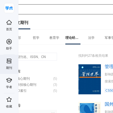
中文期刊
首页
全部
哲学
教育学
理论经济学
法学
军事
助手
找到约27条相关结果
管
期刊
数据库
影响
北大核心期刊
(5)
搜索
中国科技核心期刊
(3)
学者
CSSCI索引
(5)
CSSC
国
首字母
收藏
影响