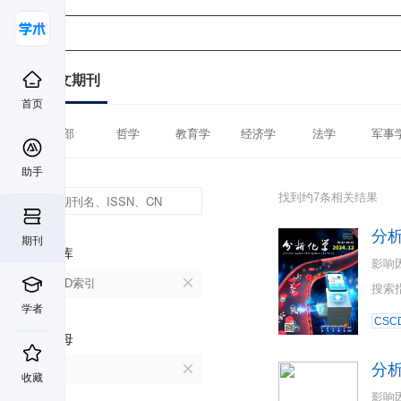
中文期刊
首页
全部
哲学
教育学
经济学
法学
军事
助手
找到约7条相关结果
分
期刊
数据库
影响
CSCD索引
搜索
学者
CSC
首字母
分
F
收藏
影响