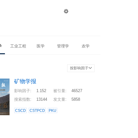

登录
注册
学
工业工程
医学
管理学
农学
按影响因子
矿物学报
影响因子
:
1.152
被引量
:
46527
搜索指数
:
13144
发文量
:
5858
CSCD
CSTPCD
PKU