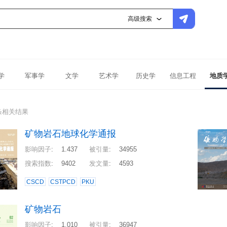
高级搜索
学
军事学
文学
艺术学
历史学
信息工程
地质
条相关结果
矿物岩石地球化学通报
影响因子
:
1.437
被引量
:
34955
搜索指数
:
9402
发文量
:
4593
CSCD
CSTPCD
PKU
矿物岩石
影响因子
:
1.010
被引量
:
36947