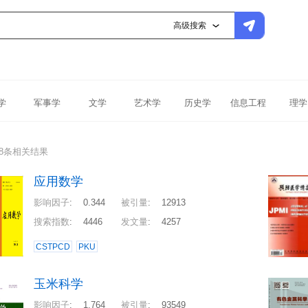
高级搜索
学
军事学
文学
艺术学
历史学
信息工程
理学
68条相关结果
应用数学
影响因子
:
0.344
被引量
:
12913
搜索指数
:
4446
发文量
:
4257
CSTPCD
PKU
玉米科学
影响因子
:
1.764
被引量
:
93549