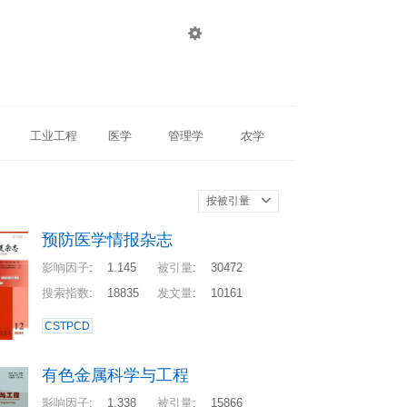

登录
注册
工业工程
医学
管理学
农学
按被引量
预防医学情报杂志
影响因子
:
1.145
被引量
:
30472
搜索指数
:
18835
发文量
:
10161
CSTPCD
有色金属科学与工程
影响因子
:
1.338
被引量
:
15866