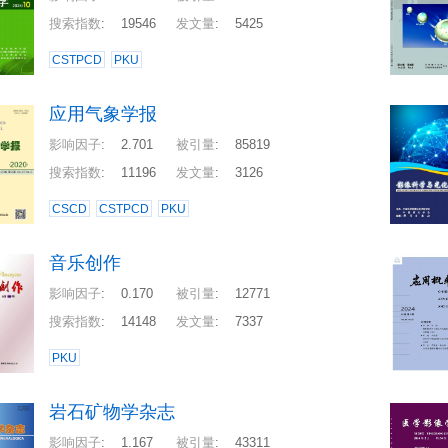
搜索指数
:
19546
发文量
:
5425
CSTPCD
PKU
应用气象学报
影响因子
:
2.701
被引量
:
85819
搜索指数
:
11196
发文量
:
3126
CSCD
CSTPCD
PKU
音乐创作
影响因子
:
0.170
被引量
:
12771
搜索指数
:
14148
发文量
:
7337
PKU
岩石矿物学杂志
影响因子
:
1.167
被引量
:
43311