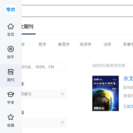
中文期刊
首页
全部
哲学
教育学
经济学
法学
军事
助手
找到约2条相关结果
水
期刊
数据库
影响
CSCD索引
搜索
学者
CSC
首字母
S
收藏