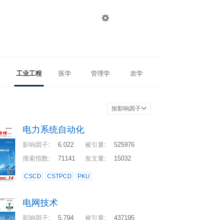

登录
注册
工业工程
医学
管理学
农学
按影响因子
电力系统自动化
影响因子
:
6.022
被引量
:
525976
搜索指数
:
71141
发文量
:
15032
CSCD
CSTPCD
PKU
电网技术
影响因子
:
5.794
被引量
:
437195