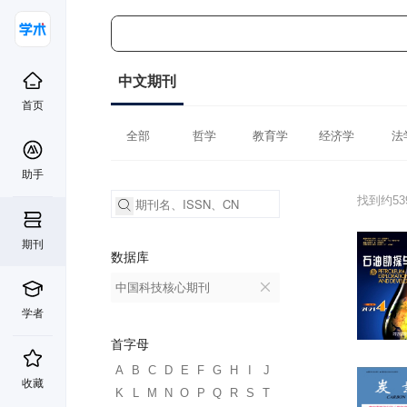
中文期刊
首页
全部
哲学
教育学
经济学
法
助手
找到约5
期刊
数据库
中国科技核心期刊
学者
首字母
A
B
C
D
E
F
G
H
I
J
收藏
K
L
M
N
O
P
Q
R
S
T