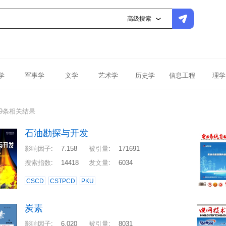
高级搜索
学
军事学
文学
艺术学
历史学
信息工程
理学
39条相关结果
石油勘探与开发
影响因子
:
7.158
被引量
:
171691
搜索指数
:
14418
发文量
:
6034
CSCD
CSTPCD
PKU
炭素
影响因子
:
6.020
被引量
:
8031