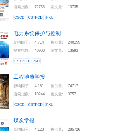
搜索指数
:
72766
发文量
:
13735
CSCD
CSTPCD
PKU
电力系统保护与控制
影响因子
:
4.714
被引量
:
248155
搜索指数
:
40900
发文量
:
13593
CSTPCD
PKU
工程地质学报
影响因子
:
4.151
被引量
:
74717
搜索指数
:
10244
发文量
:
3757
CSCD
CSTPCD
PKU
煤炭学报
影响因子
:
4.123
被引量
:
285726