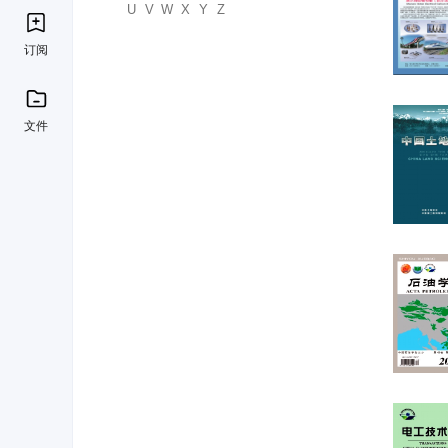
U
V
W
X
Y
Z
订阅
文件