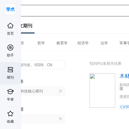
中文期刊
首页
全部
哲学
教育学
经济学
法学
军事
助手
找到约1条相关结果
木
期刊
数据库
影响
据
中国科技核心期刊
搜索
学者
CST
首字母
M
收藏