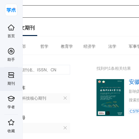
中文期刊
首页
全部
哲学
教育学
经济学
法学
军事
助手
找到约1条相关结果
安
期刊
数据库
影响
中国科技核心期刊
搜索
学者
CST
首字母
A
收藏