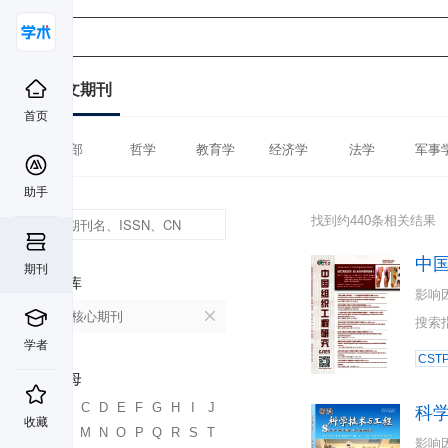
中文期刊
首页
全部
哲学
教育学
经济学
法学
军事
助手
找到约440条相关结果
中
期刊
数据库
影响
北大核心期刊
搜索
学者
CST
首字母
A
B
C
D
E
F
G
H
I
J
科
收藏
K
L
M
N
O
P
Q
R
S
T
影响