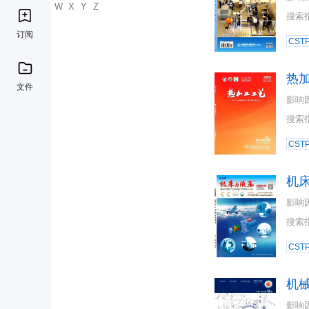
U
V
W
X
Y
Z
搜索
订阅
CST
热
文件
影响
搜索
CST
机
影响
搜索
CST
机
影响