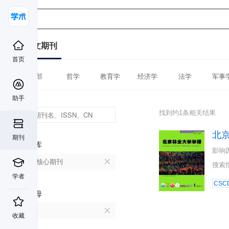
中文期刊
首页
全部
哲学
教育学
经济学
法学
军事
助手
找到约1条相关结果
北
期刊
数据库
影响
北大核心期刊
搜索
学者
CSC
首字母
B
收藏