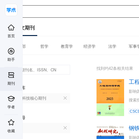
中文期刊
首页
全部
哲学
教育学
经济学
法学
军事
助手
找到约42条相关结果
工
期刊
数据库
影响
中国科技核心期刊
搜索
学者
CSC
首字母
钢
G
收藏
影响