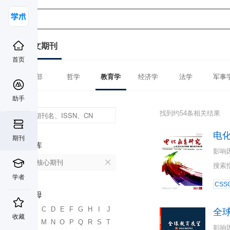
中文期刊
首页
全部
哲学
教育学
经济学
法学
军事
助手
找到约54条相关结果
电
期刊
数据库
影响
北大核心期刊
搜索
学者
CSSC
首字母
A
B
C
D
E
F
G
H
I
J
全
收藏
K
L
M
N
O
P
Q
R
S
T
影响