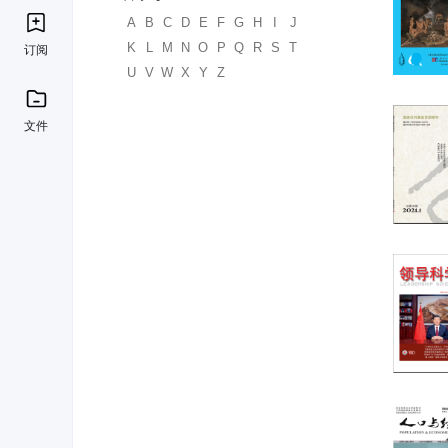
A
B
C
D
E
F
G
H
I
J
K
L
M
N
O
P
Q
R
S
T
订阅
U
V
W
X
Y
Z
文件