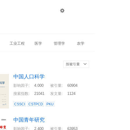

登录
注册
工业工程
医学
管理学
农学
按被引量
中国人口科学
影响因子
:
4.000
被引量
:
60904
搜索指数
:
21041
发文量
:
1124
CSSCI
CSTPCD
PKU
中国青年研究
影响因子
:
2.400
被引量
:
63953