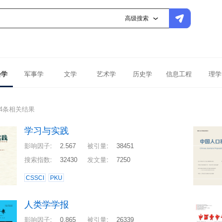
高级搜索
会学
军事学
文学
艺术学
历史学
信息工程
理学
64条相关结果
学习与实践
影响因子
:
2.567
被引量
:
38451
搜索指数
:
32430
发文量
:
7250
CSSCI
PKU
人类学学报
影响因子
:
0.865
被引量
:
26339