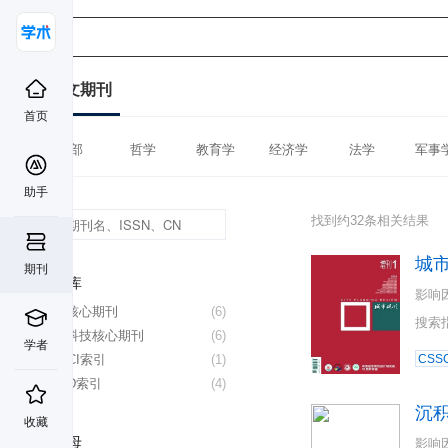
中文期刊
首页
全部
哲学
教育学
经济学
法学
军事
助手
找到约32条相关结果
城
期刊
数据库
影响
北大核心期刊
(6)
搜索
中国科技核心期刊
(6)
学者
CSSCI索引
(1)
CSSC
CSCD索引
(4)
沉
收藏
首字母
影响