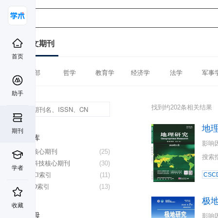
中文期刊
首页
全部
哲学
教育学
经济学
法学
军事
助手
找到约202条相关结果
地
期刊
数据库
影响
北大核心期刊
(25)
搜索
中国科技核心期刊
(30)
学者
CSSCI索引
(11)
CSC
CSCD索引
(13)
极
收藏
首字母
影响