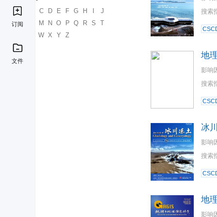
A
B
C
D
E
F
G
H
I
J
搜索
K
L
M
N
O
P
Q
R
S
T
订阅
CSC
U
V
W
X
Y
Z
地
文件
影响
搜索
CSC
冰
影响
搜索
CSC
地
影响