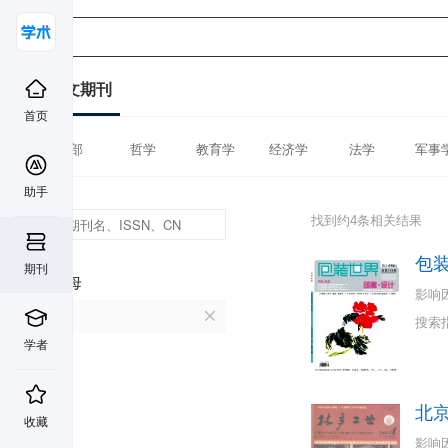
中文期刊
首页
全部
哲学
教育学
经济学
法学
军事
助手
找到约4条相关结果
包
期刊
首字母
影响
B
搜索
学者
北
收藏
影响