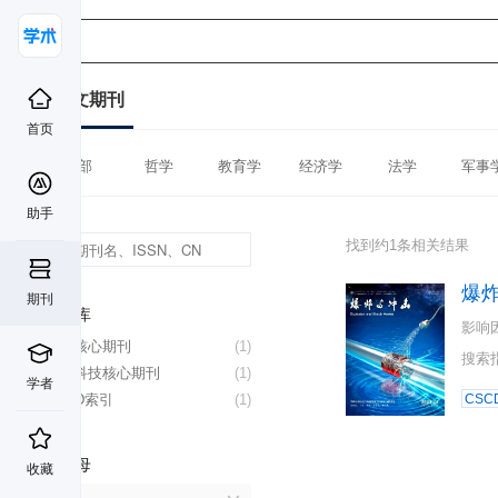
中文期刊
首页
全部
哲学
教育学
经济学
法学
军事
助手
找到约1条相关结果
爆
期刊
数据库
影响
北大核心期刊
(1)
搜索
中国科技核心期刊
(1)
学者
CSCD索引
(1)
CSC
首字母
收藏