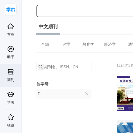
中文期刊
首页
全部
哲学
教育学
经济学
法
助手
找到约3
期刊
首字母
D
学者
收藏