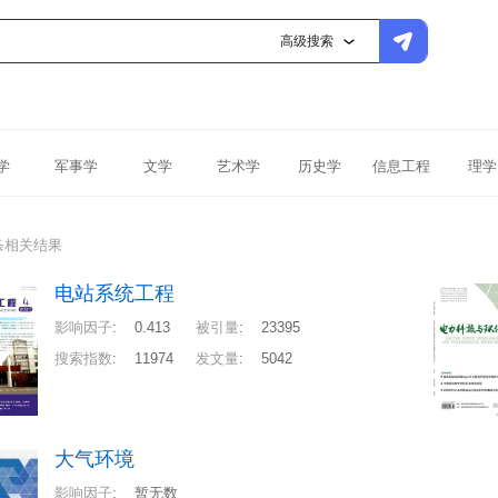
高级搜索
学
军事学
文学
艺术学
历史学
信息工程
理学
条相关结果
电站系统工程
影响因子
:
0.413
被引量
:
23395
搜索指数
:
11974
发文量
:
5042
大气环境
影响因子
:
暂无数