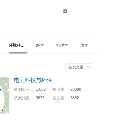

登录
注册
环境科学与工程
医学
管理学
农学
按发文量
电力科技与环保
影响因子
:
1.062
被引量
:
23890
搜索指数
:
9827
发文量
:
3382