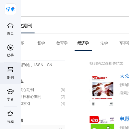
中文期刊
首页
全部
哲学
教育学
经济学
法学
军事
助手
找到约22条相关结果
大
期刊
数据库
影响
北大核心期刊
(5)
搜索
中国科技核心期刊
(2)
学者
CSSCI索引
(4)
电
首字母
收藏
影响