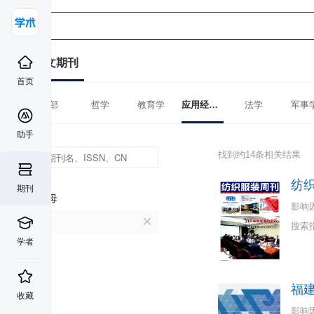
中文期刊
首页
全部
哲学
教育学
应用经济学
法学
军事
助手
找到约14条相关结果
纺
期刊
首字母
影响
F
搜索
学者
福
收藏
影响