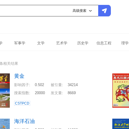
高级搜索
学
军事学
文学
艺术学
历史学
信息工程
理学
5条相关结果
黄金
影响因子
:
0.502
被引量
:
34214
搜索指数
:
20000
发文量
:
8669
CSTPCD
海洋石油