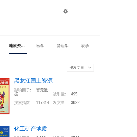

登录
注册
地质资源与地质工程
医学
管理学
农学
按发文量
黑龙江国土资源
影响因子
:
暂无数
据
被引量
:
495
搜索指数
:
117314
发文量
:
3922
化工矿产地质