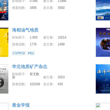
影响因子
:
0.586
被引量
:
11986
搜索指数
:
3495
发文量
:
3560
海相油气地质
影响因子
:
1.905
被引量
:
15014
搜索指数
:
1776
发文量
:
1498
CSTPCD
PKU
华北地质矿产杂志
影响因子
:
暂无数
据
被引量
:
2553
搜索指数
:
102268
发文量
:
430
黄金学报