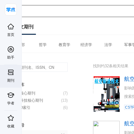
中文期刊
首页
全部
哲学
教育学
经济学
法学
军事
助手
找到约32条相关结果
航
期刊
数据库
影响
北大核心期刊
(7)
搜索
中国科技核心期刊
(13)
学者
CSCD索引
(6)
CST
航
首字母
收藏
影响