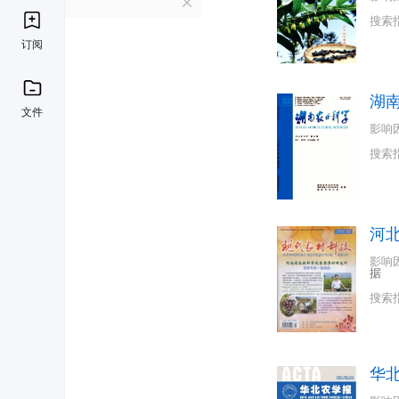
H
搜索
订阅
湖
文件
影响
搜索
河
影响
据
搜索
华