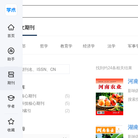
中文期刊
首页
全部
哲学
教育学
经济学
法学
军事
助手
找到约24条相关结果
河
期刊
数据库
影响
北大核心期刊
(5)
搜索
中国科技核心期刊
(5)
学者
CSCD索引
(2)
湖
首字母
收藏
影响