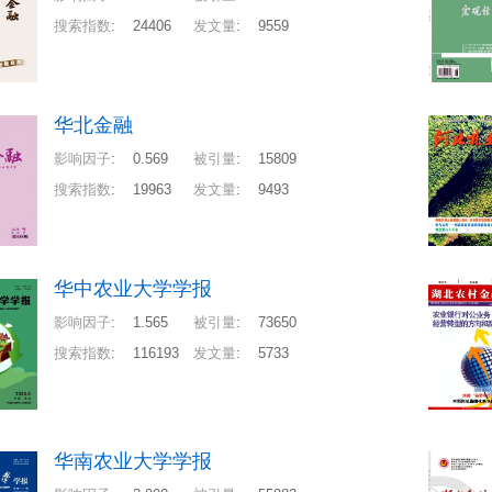
搜索指数
:
24406
发文量
:
9559
华北金融
影响因子
:
0.569
被引量
:
15809
搜索指数
:
19963
发文量
:
9493
华中农业大学学报
影响因子
:
1.565
被引量
:
73650
搜索指数
:
116193
发文量
:
5733
华南农业大学学报