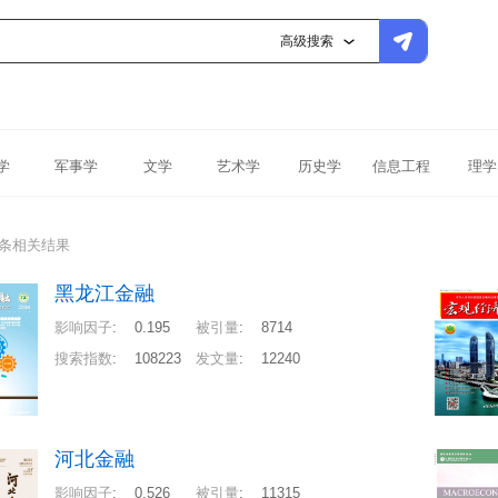
高级搜索
学
军事学
文学
艺术学
历史学
信息工程
理学
6条相关结果
黑龙江金融
影响因子
:
0.195
被引量
:
8714
搜索指数
:
108223
发文量
:
12240
河北金融
影响因子
:
0.526
被引量
:
11315