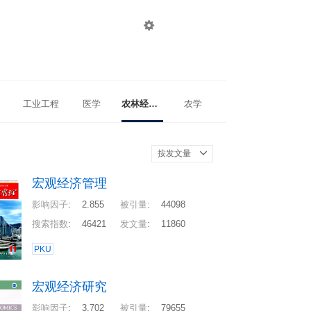

登录
注册
工业工程
医学
农林经济管理
农学
按发文量
宏观经济管理
影响因子
:
2.855
被引量
:
44098
搜索指数
:
46421
发文量
:
11860
PKU
宏观经济研究
影响因子
:
3.702
被引量
:
79655