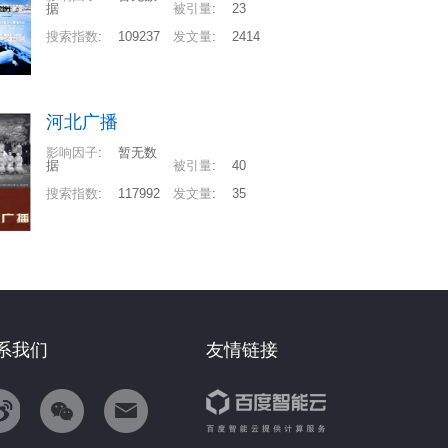
据
被引量
:
23
搜索指数
:
109237
发文量
:
2414
河北广播
影响因子
:
暂无数
据
被引量
:
40
搜索指数
:
117992
发文量
:
35
系我们
友情链接