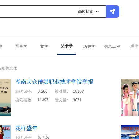
高级搜索
学
军事学
文学
艺术学
历史学
信息工程
理学
条相关结果
湖南大众传媒职业技术学院学报
影响因子
:
0.260
被引量
:
10168
搜索指数
:
11497
发文量
:
3671
花样盛年
影响因子
:
暂无数