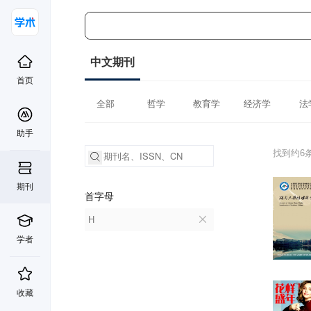
中文期刊
首页
全部
哲学
教育学
经济学
法
助手
找到约6
期刊
首字母
H
学者
收藏