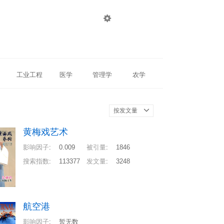

登录
注册
工业工程
医学
管理学
农学
按发文量
黄梅戏艺术
影响因子
:
0.009
被引量
:
1846
搜索指数
:
113377
发文量
:
3248
航空港
影响因子
:
暂无数