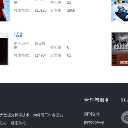
据
被引量
:
21
搜索指数
:
118125
发文量
:
2958
话剧
影响因子
:
暂无数
据
被引量
:
8
搜索指数
:
114904
发文量
:
81
合作与服务
联
期刊合作
大数据分析等技术，为科研工作者提供
图书馆合作
初心，砥砺前行。