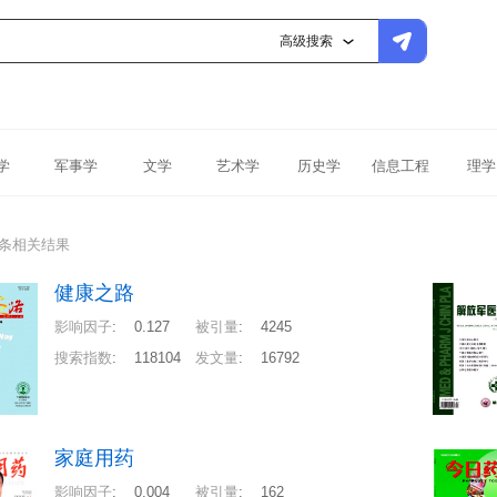
高级搜索
学
军事学
文学
艺术学
历史学
信息工程
理学
0条相关结果
健康之路
影响因子
:
0.127
被引量
:
4245
搜索指数
:
118104
发文量
:
16792
家庭用药
影响因子
:
0.004
被引量
:
162