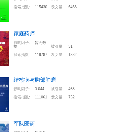
搜索指数
:
115430
发文量
:
6468
家庭药师
影响因子
:
暂无数
据
被引量
:
31
搜索指数
:
116787
发文量
:
1382
结核病与胸部肿瘤
影响因子
:
0.044
被引量
:
468
搜索指数
:
111061
发文量
:
752
军队医药