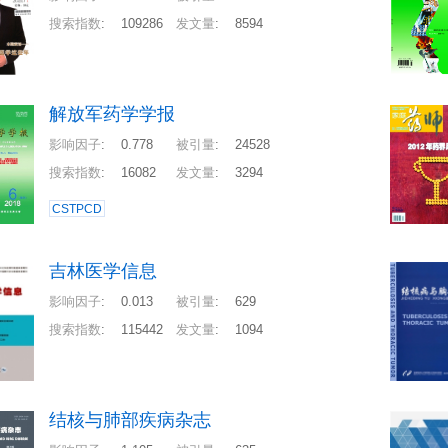
搜索指数
:
109286
发文量
:
8594
解放军药学学报
影响因子
:
0.778
被引量
:
24528
搜索指数
:
16082
发文量
:
3294
CSTPCD
吉林医学信息
影响因子
:
0.013
被引量
:
629
搜索指数
:
115442
发文量
:
1094
结核与肺部疾病杂志