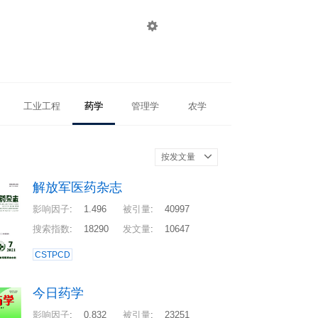

登录
注册
工业工程
药学
管理学
农学
按发文量
解放军医药杂志
影响因子
:
1.496
被引量
:
40997
搜索指数
:
18290
发文量
:
10647
CSTPCD
今日药学
影响因子
:
0.832
被引量
:
23251