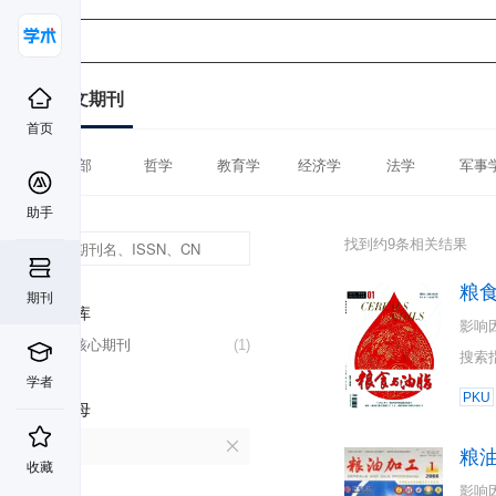
中文期刊
首页
全部
哲学
教育学
经济学
法学
军事
助手
找到约9条相关结果
粮
期刊
数据库
影响
北大核心期刊
(1)
搜索
学者
PKU
首字母
L
粮
收藏
影响