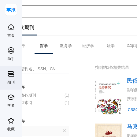
中文期刊
首页
全部
哲学
教育学
经济学
法学
军事
助手
找到约3条相关结果
民
期刊
数据库
影响
北大核心期刊
(1)
搜索
CSSCI索引
(1)
学者
CSSC
首字母
马
收藏
M
影响