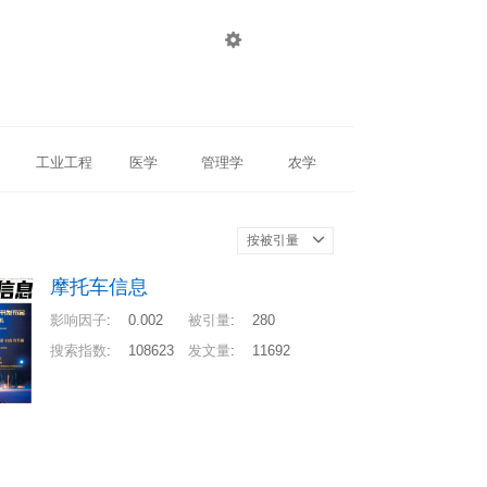

登录
注册
工业工程
医学
管理学
农学
按被引量
摩托车信息
影响因子
:
0.002
被引量
:
280
搜索指数
:
108623
发文量
:
11692