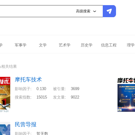
高级搜索
学
军事学
文学
艺术学
历史学
信息工程
理学
条相关结果
摩托车技术
影响因子
:
0.130
被引量
:
3699
搜索指数
:
15015
发文量
:
9022
民营导报
影响因子
:
暂无数