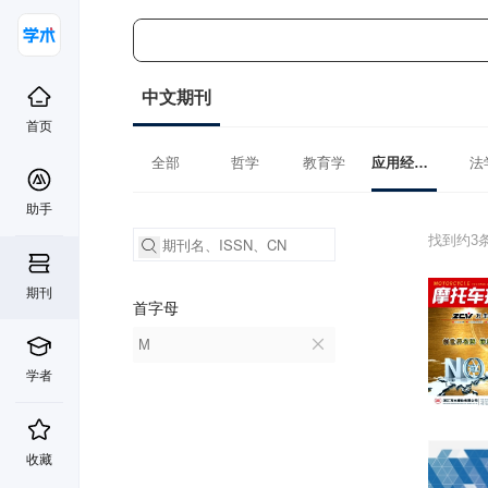
中文期刊
首页
全部
哲学
教育学
应用经济学
法
助手
找到约3
期刊
首字母
M
学者
收藏