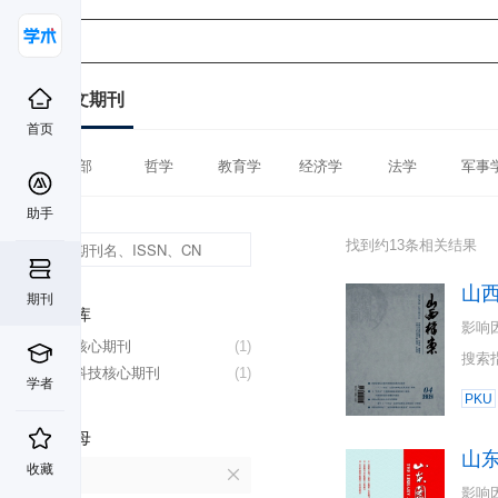
中文期刊
首页
全部
哲学
教育学
经济学
法学
军事
助手
找到约13条相关结果
山
期刊
数据库
影响
北大核心期刊
(1)
搜索
中国科技核心期刊
(1)
学者
PKU
首字母
山
收藏
S
影响